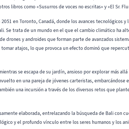
otros libros como «Susurros de voces no escritas» y «El Sr. F
 en 2051 en Toronto, Canadá, donde los avances tecnológicos 
li. Se trata de un mundo en el que el cambio climático ha alt
eto de drones y androides que forman parte de avanzados siste
 a tomar atajos, lo que provoca un efecto dominó que repercut
li mientras se escapa de su jardín, ansioso por explorar más al
 envuelto en una pareja de jóvenes carteristas, embarcándose
o también una incursión a través de los diversos retos que pl
samente elaborada, entrelazando la búsqueda de Bali con cue
lógico y el profundo vínculo entre los seres humanos y los an