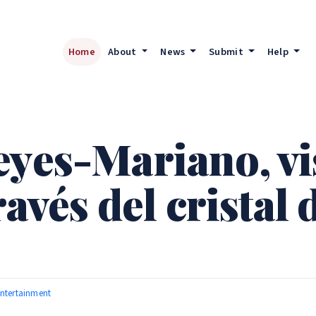
Home
About
News
Submit
Help
eyes-Mariano, vi
ravés del cristal
ntertainment