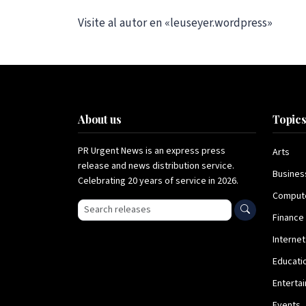
Visite al autor en «leuseyer.wordpress»
About us
Topic
PR Urgent News is an express press
Arts
release and news distribution service.
Busines
Celebrating 20 years of service in 2026.
Comput
Search press releases
Finance
Internet
Educati
Enterta
Events