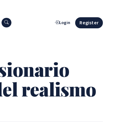
Search press releases
Register
Login
sionario
 del realismo