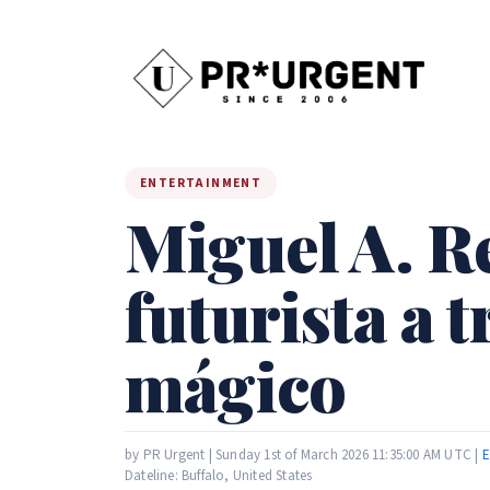
ENTERTAINMENT
Miguel A. R
futurista a t
mágico
by PR Urgent | Sunday 1st of March 2026 11:35:00 AM UTC |
E
Dateline: Buffalo, United States