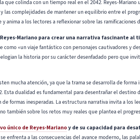
ela que colinda con un tiempo real en el 2042. Reyes-Mariano u
y las complejidades de mantener un equilibrio entre el progr
 y anima a los lectores a reflexionar sobre las ramificaciones
e Reyes-Mariano para crear una narrativa fascinante al
be como «un viaje fantástico con personajes cautivadores y desp
 elogian la historia por su carácter desenfadado pero que invit
sten mucha atención, ya que la trama se desarrolla de forma in
2. Esta dualidad es fundamental para desentrañar el destino d
e formas inesperadas. La estructura narrativa invita a los lec
 sino también sobre los retos muy reales que plantea el progr
ivo único de Reyes-Mariano
y de su capacidad para desaf
i se enfrenta a las consecuencias del avance moderno, las pal