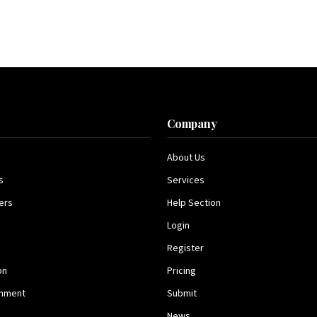
s
Company
About Us
s
Services
ers
Help Section
Login
Register
on
Pricing
inment
Submit
News